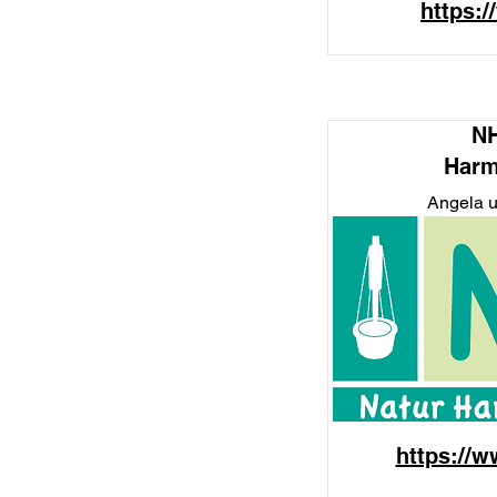
https:/
NH
Harm
Angela 
https://