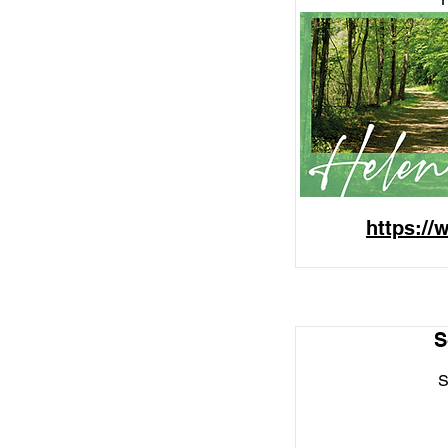
https://
S
S