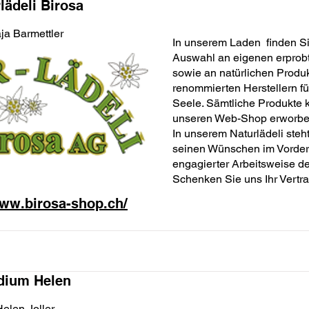
lädeli Birosa
ja Barmettler
In unserem Laden finden Si
Auswahl an eigenen erprob
sowie an natürlichen Produ
renommierten Herstellern fü
Seele. Sämtliche Produkte 
unseren Web-Shop erworbe
In unserem Naturlädeli steh
seinen Wünschen im Vorder
engagierter Arbeitsweise den
Schenken Sie uns Ihr Vertr
www.birosa-shop.ch/
dium Helen
elen Joller