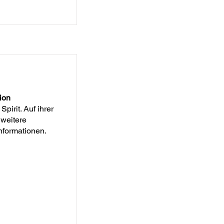
ion
pirit. Auf ihrer
 weitere
nformationen.