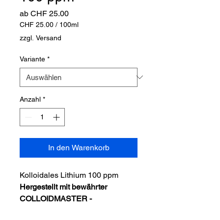
Sale-
ab
CHF 25.00
Preis
CHF 25.00
/
100ml
CHF 25.00
zzgl. Versand
pro
100
Variante
*
Milliliter
Anzahl
*
In den Warenkorb
Kolloidales Lithium 100 ppm
Hergestellt mit bewährter
COLLOIDMASTER -
VINETATRONIC / Technologie