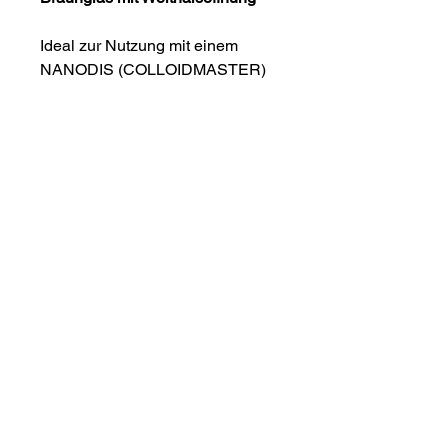
Ideal zur Nutzung mit einem
NANODIS (COLLOIDMASTER)
Kolloidgenerator und
aufbewahren der kolloidalen
Flüssigkeit.
Schützt optimal vor
Lichteinwirkung.
Material: Braunglas
Inkl. Schraubverschluss
+41 41 660 06 05
Seestrasse 6
6375 Beckenried
Impressum
/
Datenschutz
©2024 nanodis.ch